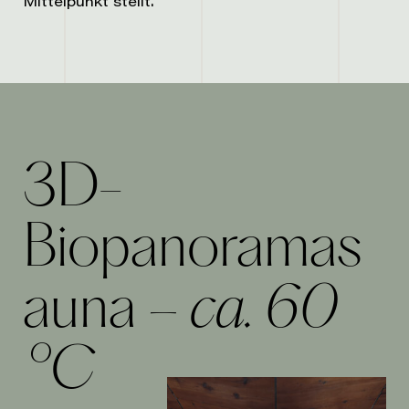
Mittelpunkt stellt.
3D-
Biopanoramas
– ca. 60
auna
°C